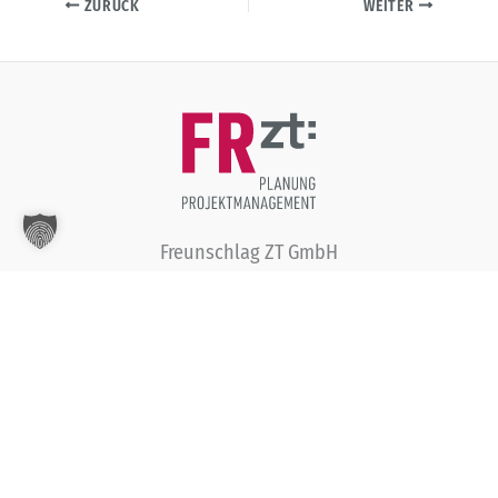
ZURÜCK
WEITER
Freunschlag ZT GmbH
Sprungweg 7
A-9520 Annenheim, Austria
T:
+43 4248 40340
E:
office@freunschlag-zt.at